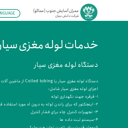
عمران آسایش جنوب (عماکو)
ANGUAGE
شرکت دانش بنیان ​​​​​​​
N
A
خدمات لوله مغزی سیار، 
دستگاه لوله مغزی سیار
دستگاه لوله مغزی سیار یا Coiled tubing از ماشین آلات صنعت حفاری است که تیوب آن یک لوله فلزی بدون انقطاع و بسیار بلند است که بر روی قرقره بزرگتر پیچیده شده است .
اجزای لوله مغزی سیار شامل:
1- قرقره جهت نگهداری لوله
2- اینجکتور که برای راندن لوله به درون اه مورد استفاده قرار می گیرد.
3- تجهیزات کنترل چاه برای فشار کنترل
4-سیستم ثبت داده ها
5-مولد قدرت برای تامین توان هیدرولیکی